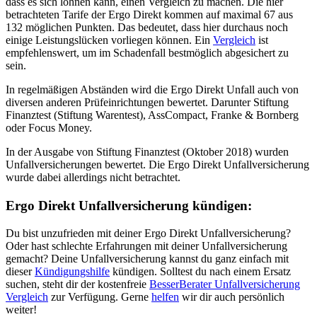
dass es sich lohnen kann, einen Vergleich zu machen. Die hier
betrachteten Tarife der Ergo Direkt kommen auf maximal 67 aus
132 möglichen Punkten. Das bedeutet, dass hier durchaus noch
einige Leistungslücken vorliegen können. Ein
Vergleich
ist
empfehlenswert, um im Schadenfall bestmöglich abgesichert zu
sein.
In regelmäßigen Abständen wird die Ergo Direkt Unfall auch von
diversen anderen Prüfeinrichtungen bewertet. Darunter Stiftung
Finanztest (Stiftung Warentest), AssCompact, Franke & Bornberg
oder Focus Money.
In der Ausgabe von Stiftung Finanztest (Oktober 2018) wurden
Unfallversicherungen bewertet. Die Ergo Direkt Unfallversicherung
wurde dabei allerdings nicht betrachtet.
Ergo Direkt Unfallversicherung kündigen:
Du bist unzufrieden mit deiner Ergo Direkt Unfallversicherung?
Oder hast schlechte Erfahrungen mit deiner Unfallversicherung
gemacht? Deine Unfallversicherung kannst du ganz einfach mit
dieser
Kündigungshilfe
kündigen. Solltest du nach einem Ersatz
suchen, steht dir der kostenfreie
BesserBerater Unfallversicherung
Vergleich
zur Verfügung. Gerne
helfen
wir dir auch persönlich
weiter!