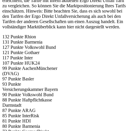
erleichtern, die Tarife mit Ihrem aktuellen Ergo Direkt Unfall Tarif
zu vergleichen. So können Sie die Marktpositionierung Ihres Tarifs
einschätzen. Hinweis: Bitte beachten Sie, dass es sich sowohl bei
den Tarifen der Ergo Direkt Unfallversicherung als auch bei den
Tarifen der anderen Gesellschaften um einen Auszug handelt. Ein
vollständiger Marktüberblick kann hier nicht dargestellt werden.
132 Punkte Rhion
131 Punkte Barmenia
127 Punkte Volkswohl Bund
121 Punkte Gothaer
117 Punkte Inter
107 Punkte HUK24
99 Punkte AachenMünchener
(DVAG)
97 Punkte Basler
93 Punkte
Versicherungskammer Bayern
90 Punkte Volkswohl Bund
88 Punkte Haftpflichtkasse
Darmstadt
87 Punkte ARAG
85 Punkte InterRisk
81 Punkte HDI
80 Punkte Barmenia