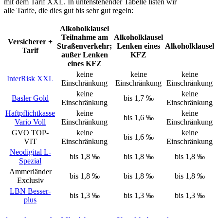
mit dem Tarif XXL. In untenstehender Tabelle listen wir
alle Tarife, die dies gut bis sehr gut regeln:
Alkoholklausel
Teilnahme am
Alkoholklausel
Versicherer +
Straßenverkehr;
Lenken eines
Alkoholklausel
Tarif
außer Lenken
KFZ
eines KFZ
keine
keine
keine
InterRisk XXL
Einschränkung
Einschränkung
Einschränkung
keine
keine
Basler Gold
bis 1,7 ‰
Einschränkung
Einschränkung
Haftpflichtkasse
keine
keine
bis 1,6 ‰
Vario Voll
Einschränkung
Einschränkung
GVO TOP-
keine
keine
bis 1,6 ‰
VIT
Einschränkung
Einschränkung
Neodigital L-
bis 1,8 ‰
bis 1,8 ‰
bis 1,8 ‰
Spezial
Ammerländer
bis 1,8 ‰
bis 1,8 ‰
bis 1,8 ‰
Exclusiv
LBN Besser-
bis 1,3 ‰
bis 1,3 ‰
bis 1,3 ‰
plus