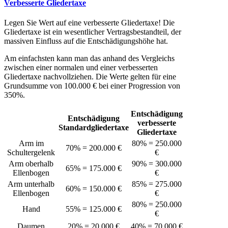
Verbesserte Gliedertaxe
Legen Sie Wert auf eine verbesserte Gliedertaxe! Die
Gliedertaxe ist ein wesentlicher Vertragsbestandteil, der
massiven Einfluss auf die Entschädigungshöhe hat.
Am einfachsten kann man das anhand des Vergleichs
zwischen einer normalen und einer verbesserten
Gliedertaxe nachvollziehen. Die Werte gelten für eine
Grundsumme von 100.000 € bei einer Progression von
350%.
Entschädigung
Entschädigung
verbesserte
Standardgliedertaxe
Gliedertaxe
Arm im
80% = 250.000
70% = 200.000 €
Schultergelenk
€
Arm oberhalb
90% = 300.000
65% = 175.000 €
Ellenbogen
€
Arm unterhalb
85% = 275.000
60% = 150.000 €
Ellenbogen
€
80% = 250.000
Hand
55% = 125.000 €
€
Daumen
20% = 20.000 €
40% = 70.000 €