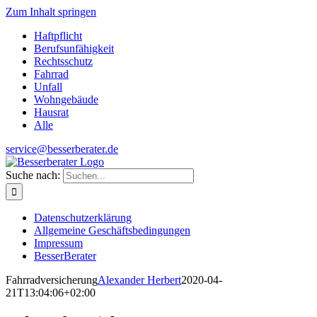
Zum Inhalt springen
Haftpflicht
Berufsunfähigkeit
Rechtsschutz
Fahrrad
Unfall
Wohngebäude
Hausrat
Alle
service@besserberater.de
Suche nach:
Datenschutzerklärung
Allgemeine Geschäftsbedingungen
Impressum
BesserBerater
Fahrradversicherung
Alexander Herbert
2020-04-
21T13:04:06+02:00