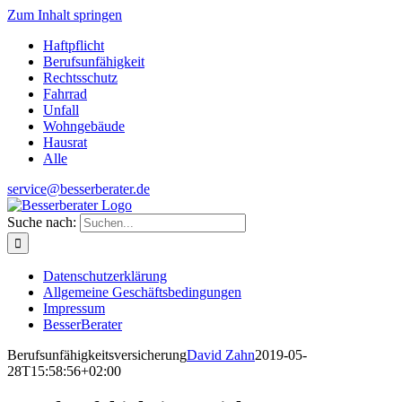
Zum Inhalt springen
Haftpflicht
Berufsunfähigkeit
Rechtsschutz
Fahrrad
Unfall
Wohngebäude
Hausrat
Alle
service@besserberater.de
Suche nach:
Datenschutzerklärung
Allgemeine Geschäftsbedingungen
Impressum
BesserBerater
Berufsunfähigkeitsversicherung
David Zahn
2019-05-
28T15:58:56+02:00