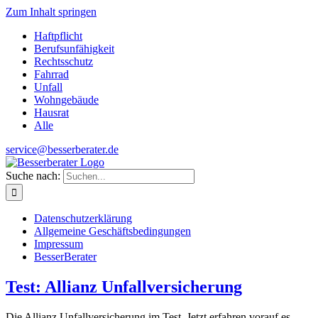
Zum Inhalt springen
Haftpflicht
Berufsunfähigkeit
Rechtsschutz
Fahrrad
Unfall
Wohngebäude
Hausrat
Alle
service@besserberater.de
Suche nach:
Datenschutzerklärung
Allgemeine Geschäftsbedingungen
Impressum
BesserBerater
Test: Allianz Unfallversicherung
Die Allianz Unfallversicherung im Test. Jetzt erfahren vorauf es