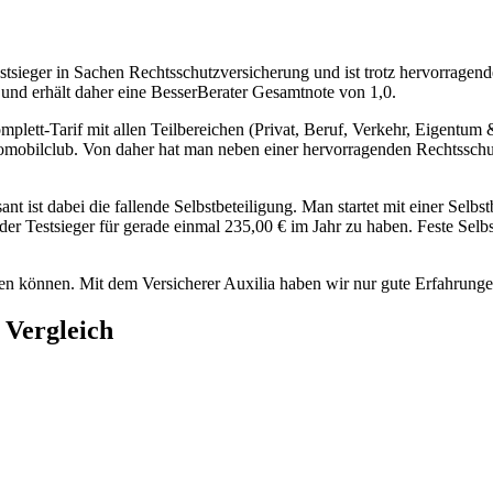
estsieger in Sachen Rechtsschutzversicherung und ist trotz hervorragen
3 und erhält daher eine BesserBerater Gesamtnote von 1,0.
lett-Tarif mit allen Teilbereichen (Privat, Beruf, Verkehr, Eigentu
Automobilclub. Von daher hat man neben einer hervorragenden Rechtssch
nt ist dabei die fallende Selbstbeteiligung. Man startet mit einer Selbst
 der Testsieger für gerade einmal 235,00 € im Jahr zu haben. Feste Selb
len können. Mit dem Versicherer Auxilia haben wir nur gute Erfahrung
 Vergleich