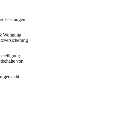
der Leistungen
m & Wohnung
utzversicherung
beteiligung
stbehalte von
en gemacht.