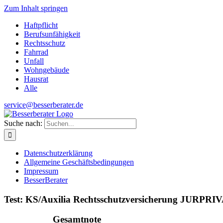
Zum Inhalt springen
Haftpflicht
Berufsunfähigkeit
Rechtsschutz
Fahrrad
Unfall
Wohngebäude
Hausrat
Alle
service@besserberater.de
Suche nach:
Datenschutzerklärung
Allgemeine Geschäftsbedingungen
Impressum
BesserBerater
Test: KS/Auxilia Rechtsschutzversicherung JURPRI
Gesamtnote