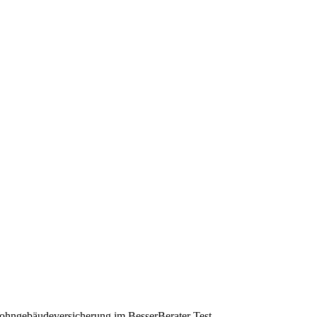
ngebäudeversicherung im BesserBerater Test.