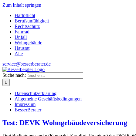
Zum Inhalt springen
Haftpflicht
Berufsunfähigkeit
Rechtsschutz
Fahrrad
Unfall
Wohngebäude
Hausrat
Alle
service@besserberater.de
Suche nach:
Datenschutzerklärung
Allgemeine Geschäftsbedingungen
Impressum
BesserBerater
Test: DEVK Wohngebäudeversicherung
Drei Bedingungswerke (Kompakt, Komfort, Premium) der DEVK Woh