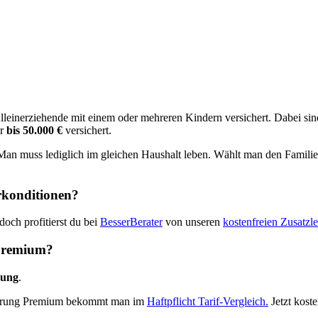
lleinerziehende mit einem oder mehreren Kindern versichert. Dabei si
ur
bis 50.000 €
versichert.
 Man muss lediglich im gleichen Haushalt leben. Wählt man den Familien
rkonditionen?
och profitierst du bei
BesserBerater
von unseren
kostenfreien Zusatzl
 Premium?
gung
.
cherung Premium bekommt man im
Haftpflicht Tarif-Vergleich.
Jetzt koste