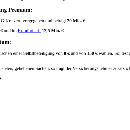
rung Premium:
G Konzern vorgegeben und beträgt
20 Mio. €
.
 €
und im
Komforttarif
12,5 Mio. €
.
mium:
ischen einer Selbstbeteiligung von
0 €
und von
150 €
wählen. Solltest 
teten, geliehenen Sachen, so trägt der Versicherungsnehmer zusätzlic
?