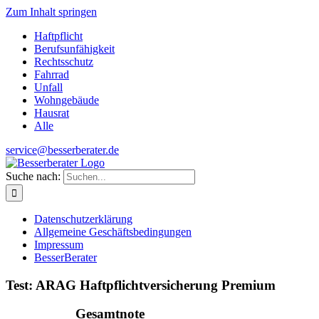
Zum Inhalt springen
Haftpflicht
Berufsunfähigkeit
Rechtsschutz
Fahrrad
Unfall
Wohngebäude
Hausrat
Alle
service@besserberater.de
Suche nach:
Datenschutzerklärung
Allgemeine Geschäftsbedingungen
Impressum
BesserBerater
Test: ARAG Haftpflichtversicherung Premium
Gesamtnote