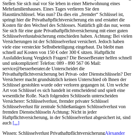
Stellen Sie sich mal vor Sie leben in einer Mietwohnung eines
Mehrfamilienhauses. Eines Tages verlieren Sie den
Haustürschlüssel. Was nun? Da dies ein „fremder“ Schlüssel ist,
springt hier die Privathaftpflichtversicherung ein und erstattet die
Kosten für den Wechsel des Schlosses. Natürlich gilt das nur, wenn
Sie sich für eine gute Privathaftpflichtversicherung mit einer guten
Schlüsselverlustabsicherung entschieden haben. Achtung: Bei vielen
Versicherungen ist der Schlüsselverlust versichert. Jedoch haben
viele eine versteckte Selbstbeteiligung eingebaut. Da bleibt man
schnell auf Kosten von 150 € oder 300 € sitzen. Haftpflicht
Ausfalldeckung Vergleich Fragen? Die BesserBerater helfen schnell
und unkompliziert! Telefon: 089 - 890 567 06 Mail:
service@besserberater.de Unterscheidet die
Privathaftpflichtversicherung bei Privat- oder Dienstschlüsseln? Der
Versicherer macht grundsätzlich keinen Unterschied ob Ihnen der
Schlüssel gestohlen wurde oder verloren gegangen ist. Um welche
Art von Schlüssel es sich handelt ist entscheidend und spielt eine
wesentliche Rolle. Nach folgenden Schlüsseln unterscheiden
Versicherer: Schlüsselverlust, fremder privater Schlüssel
Schlüsselverlust für zentrale Schließanlagen Schlüsselverlust von
fremden Dienstschlüsseln Achtung: Nicht in jeder
Haftpflichtversicherung, in der Schlüsselverlust abgesichert ist, sind
auch
[...]
Wissen: Schlüsselverlust Privathaftpflichtversicherung
Alexander