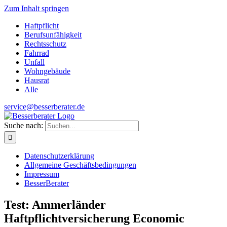
Zum Inhalt springen
Haftpflicht
Berufsunfähigkeit
Rechtsschutz
Fahrrad
Unfall
Wohngebäude
Hausrat
Alle
service@besserberater.de
Suche nach:
Datenschutzerklärung
Allgemeine Geschäftsbedingungen
Impressum
BesserBerater
Test: Ammerländer
Haftpflichtversicherung Economic