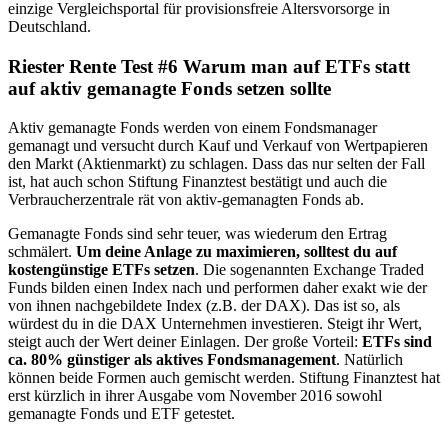
einzige Vergleichsportal für provisionsfreie Altersvorsorge in
Deutschland.
Riester Rente Test #6 Warum man auf ETFs statt
auf aktiv gemanagte Fonds setzen sollte
Aktiv gemanagte Fonds werden von einem Fondsmanager
gemanagt und versucht durch Kauf und Verkauf von Wertpapieren
den Markt (Aktienmarkt) zu schlagen. Dass das nur selten der Fall
ist, hat auch schon Stiftung Finanztest bestätigt und auch die
Verbraucherzentrale rät von aktiv-gemanagten Fonds ab.
Gemanagte Fonds sind sehr teuer, was wiederum den Ertrag
schmälert.
Um deine Anlage zu maximieren, solltest du auf
kostengünstige ETFs setzen
. Die sogenannten Exchange Traded
Funds bilden einen Index nach und performen daher exakt wie der
von ihnen nachgebildete Index (z.B. der DAX). Das ist so, als
würdest du in die DAX Unternehmen investieren. Steigt ihr Wert,
steigt auch der Wert deiner Einlagen. Der große Vorteil:
ETFs sind
ca. 80% günstiger als aktives Fondsmanagement
. Natürlich
können beide Formen auch gemischt werden. Stiftung Finanztest hat
erst kürzlich in ihrer Ausgabe vom November 2016 sowohl
gemanagte Fonds und ETF getestet.