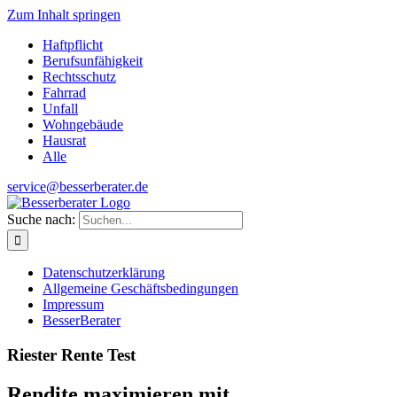
Zum Inhalt springen
Haftpflicht
Berufsunfähigkeit
Rechtsschutz
Fahrrad
Unfall
Wohngebäude
Hausrat
Alle
service@besserberater.de
Suche nach:
Datenschutzerklärung
Allgemeine Geschäftsbedingungen
Impressum
BesserBerater
Riester Rente Test
Rendite maximieren mit