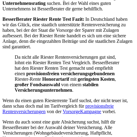
Unternehmensrating
suchen. Bei der Wahl eines guten
Unternehmens ist BesserBerater dir gerne behilflich.
BesserBerater Riester Rente Test Fazit:
In Deutschland haben
wir das Glück, eine staatlich unterstützte Rentenversicherung zu
haben, bei der der Staat die Vorsorge der Sparer mit Zulagen
aufbessert. Bei der Riester Rente handelt es sich um eine sichere
Anlage, denn die eingezahlten Beiträge und die staatlichen Zulagen
sind garantiert.
Da nicht alle Riester Rentenversicherungen gut sind,
lohnt ein Riester Renten Test Vergleich. BesserBerater
hat den Riester Renten Test gemacht und empfiehlt
einen
provisionsfreien
versicherungsgebundenen
Riester-Rente
Honorartarif
mit
geringsten Kosten
,
großer Fondsauswahl
von einem
stabilen
Versicherungsunternehmen
.
Wenn du einen guten Riesterrente Tarif suchst, der nicht teuer ist,
dann schau doch mal im Tarifvergleich für
provisionsfreie
Rentenversicherungen
von der
VorsorgeKampagne
vorbei.
Wenn du auch sonst eine gute Absicherung suchst, hilft dir
BesserBerater bei der Auswahl deiner Versicherung. Alle
Versicherungen (Wohngebäudeversicherung, Haftpflicht,