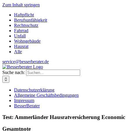
Zum Inhalt springen
Haftpflicht
Berufsunfähigkeit
Rechtsschutz
Fahrrad
Unfall
Wohngebäude
Hausrat
Alle
service@besserberater.de
Suche nach:
Datenschutzerklärung
Allgemeine Geschäftsbedingungen
Impressum
BesserBerater
Test: Ammerländer Hausratversicherung Economic
Gesamtnote