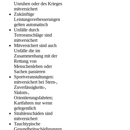
Unruhen oder des Krieges
mitversichert
Zukünftige
Leistungsverbesserungen
gelten automatisch
Unfälle durch
Terroranschläge sind
mitversichert
Mitversichert sind auch
Unfälle die im
Zusammenhang mit der
Rettung von
Menschenleben oder
Sachen passieren
Sportveranstaltungen:
mitversichert bei Stern-,
Zuverlässigkeits-,
Slalom-,
Orientierungsfahrten;
Kartfahren nur wenn
gelegentlich
Strahlenschäden sind
mitversichert
Tauchtypische
Gesundheitsschädigungen