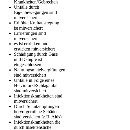
Krankheiten/Gebrechen
Unfälle durch
Eigenbewegungen sind
mitversichert
Erhöhte Kraftanstregung
ist mitversichert
Erfrierungen sind
mitversichert
es ist ertrinken und
ersticken mitversichert
Schädigung durch Gase
und Dämpfe ist
eingeschlossen
Nahrungsmittelvergiftungen
sind mitversichert
Unfälle in Folge eines
Herzinfarkt/Schlaganfall
sind mitversichert
Infektionskrankheiten sind
mitversichert
Durch Schutzimpfungen
hervorgerufene Schäden
sind versichert (z.B. Aids)
Infektionskrankheiten die
durch Insektenstiche