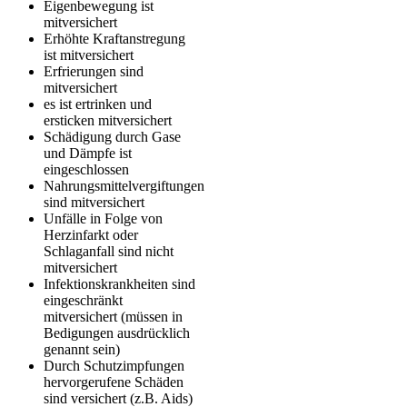
Eigenbewegung ist
mitversichert
Erhöhte Kraftanstregung
ist mitversichert
Erfrierungen sind
mitversichert
es ist ertrinken und
ersticken mitversichert
Schädigung durch Gase
und Dämpfe ist
eingeschlossen
Nahrungsmittelvergiftungen
sind mitversichert
Unfälle in Folge von
Herzinfarkt oder
Schlaganfall sind nicht
mitversichert
Infektionskrankheiten sind
eingeschränkt
mitversichert (müssen in
Bedigungen ausdrücklich
genannt sein)
Durch Schutzimpfungen
hervorgerufene Schäden
sind versichert (z.B. Aids)