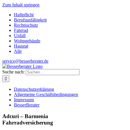
Zum Inhalt springen
Haftpflicht
Berufsunfähigkeit
Rechtsschutz
Fahrrad
Unfall
Wohngebäude
Hausrat
Alle
service@besserberater.de
Suche nach:
Datenschutzerklärung
Allgemeine Geschäftsbedingungen
Impressum
BesserBerater
Adcuri – Barmenia
Fahrradversicherung