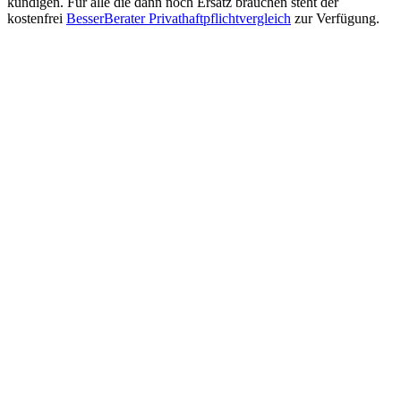
kündigen. Für alle die dann noch Ersatz brauchen steht der
kostenfrei
BesserBerater Privathaftpflichtvergleich
zur Verfügung.