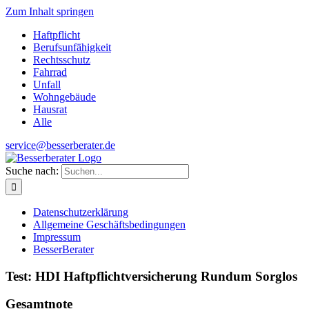
Zum Inhalt springen
Haftpflicht
Berufsunfähigkeit
Rechtsschutz
Fahrrad
Unfall
Wohngebäude
Hausrat
Alle
service@besserberater.de
Suche nach:
Datenschutzerklärung
Allgemeine Geschäftsbedingungen
Impressum
BesserBerater
Test: HDI Haftpflichtversicherung Rundum Sorglos
Gesamtnote