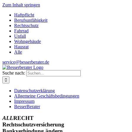
Zum Inhalt springen
Haftpflicht
Berufsunfähigkeit
Rechtsschutz
Fahrrad
Unfall
Wohngebäude
Hausrat
Alle
service@besserberater.de
Suche nach:
Datenschutzerklärung
Allgemeine Geschäftsbedingungen
Impressum
BesserBerater
ALL
RECHT
Rechtsschutzversicherung
Bankverbindung ändern