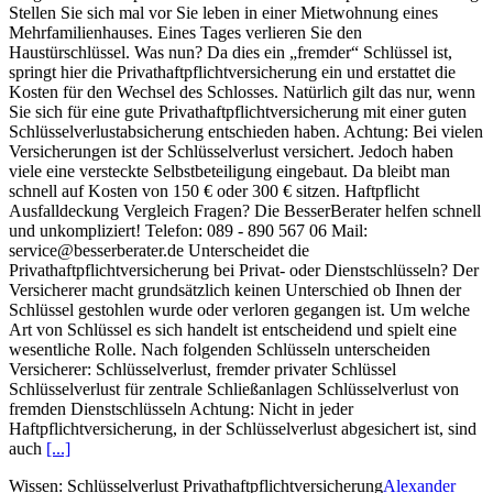
Stellen Sie sich mal vor Sie leben in einer Mietwohnung eines
Mehrfamilienhauses. Eines Tages verlieren Sie den
Haustürschlüssel. Was nun? Da dies ein „fremder“ Schlüssel ist,
springt hier die Privathaftpflichtversicherung ein und erstattet die
Kosten für den Wechsel des Schlosses. Natürlich gilt das nur, wenn
Sie sich für eine gute Privathaftpflichtversicherung mit einer guten
Schlüsselverlustabsicherung entschieden haben. Achtung: Bei vielen
Versicherungen ist der Schlüsselverlust versichert. Jedoch haben
viele eine versteckte Selbstbeteiligung eingebaut. Da bleibt man
schnell auf Kosten von 150 € oder 300 € sitzen. Haftpflicht
Ausfalldeckung Vergleich Fragen? Die BesserBerater helfen schnell
und unkompliziert! Telefon: 089 - 890 567 06 Mail:
service@besserberater.de Unterscheidet die
Privathaftpflichtversicherung bei Privat- oder Dienstschlüsseln? Der
Versicherer macht grundsätzlich keinen Unterschied ob Ihnen der
Schlüssel gestohlen wurde oder verloren gegangen ist. Um welche
Art von Schlüssel es sich handelt ist entscheidend und spielt eine
wesentliche Rolle. Nach folgenden Schlüsseln unterscheiden
Versicherer: Schlüsselverlust, fremder privater Schlüssel
Schlüsselverlust für zentrale Schließanlagen Schlüsselverlust von
fremden Dienstschlüsseln Achtung: Nicht in jeder
Haftpflichtversicherung, in der Schlüsselverlust abgesichert ist, sind
auch
[...]
Wissen: Schlüsselverlust Privathaftpflichtversicherung
Alexander