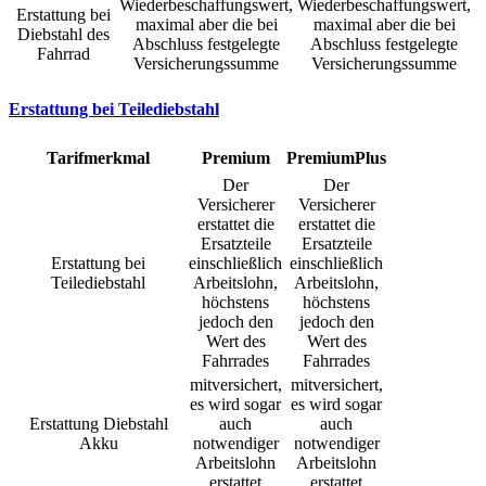
Wiederbeschaffungswert,
Wiederbeschaffungswert,
Erstattung bei
maximal aber die bei
maximal aber die bei
Diebstahl des
Abschluss festgelegte
Abschluss festgelegte
Fahrrad
Versicherungssumme
Versicherungssumme
Erstattung bei Teilediebstahl
Tarifmerkmal
Premium
PremiumPlus
Der
Der
Versicherer
Versicherer
erstattet die
erstattet die
Ersatzteile
Ersatzteile
Erstattung bei
einschließlich
einschließlich
Teilediebstahl
Arbeitslohn,
Arbeitslohn,
höchstens
höchstens
jedoch den
jedoch den
Wert des
Wert des
Fahrrades
Fahrrades
mitversichert,
mitversichert,
es wird sogar
es wird sogar
Erstattung Diebstahl
auch
auch
Akku
notwendiger
notwendiger
Arbeitslohn
Arbeitslohn
erstattet
erstattet