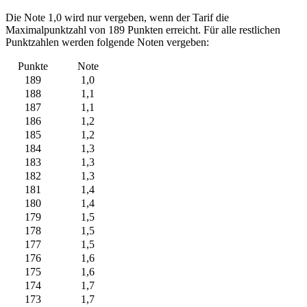
Die Note 1,0 wird nur vergeben, wenn der Tarif die
Maximalpunktzahl von 189 Punkten erreicht. Für alle restlichen
Punktzahlen werden folgende Noten vergeben:
Punkte
Note
189
1,0
188
1,1
187
1,1
186
1,2
185
1,2
184
1,3
183
1,3
182
1,3
181
1,4
180
1,4
179
1,5
178
1,5
177
1,5
176
1,6
175
1,6
174
1,7
173
1,7