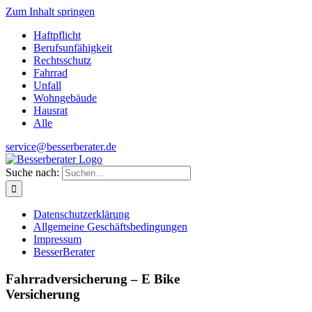
Zum Inhalt springen
Haftpflicht
Berufsunfähigkeit
Rechtsschutz
Fahrrad
Unfall
Wohngebäude
Hausrat
Alle
service@besserberater.de
Suche nach:
Datenschutzerklärung
Allgemeine Geschäftsbedingungen
Impressum
BesserBerater
Fahrradversicherung – E Bike
Versicherung