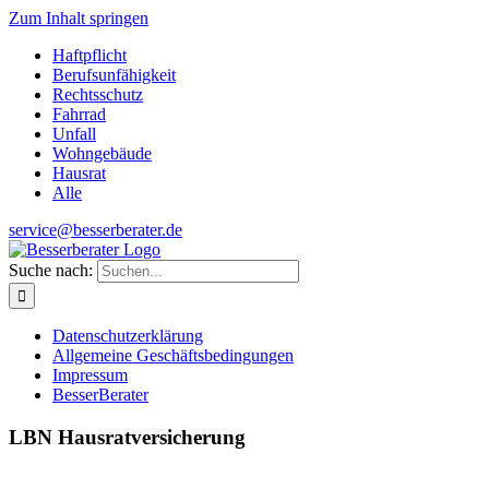
Zum Inhalt springen
Haftpflicht
Berufsunfähigkeit
Rechtsschutz
Fahrrad
Unfall
Wohngebäude
Hausrat
Alle
service@besserberater.de
Suche nach:
Datenschutzerklärung
Allgemeine Geschäftsbedingungen
Impressum
BesserBerater
LBN Hausratversicherung