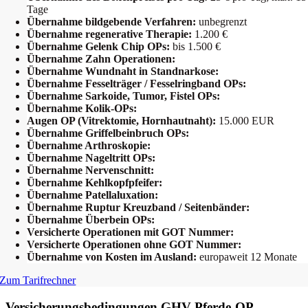
Tage
Übernahme bildgebende Verfahren:
unbegrenzt
Übernahme regenerative Therapie:
1.200 €
Übernahme Gelenk Chip OPs:
bis 1.500 €
Übernahme Zahn Operationen:
Übernahme Wundnaht in Standnarkose:
Übernahme Fesselträger / Fesselringband OPs:
Übernahme Sarkoide, Tumor, Fistel OPs:
Übernahme Kolik-OPs:
Augen OP (Vitrektomie, Hornhautnaht):
15.000 EUR
Übernahme Griffelbeinbruch OPs:
Übernahme Arthroskopie:
Übernahme Nageltritt OPs:
Übernahme Nervenschnitt:
Übernahme Kehlkopfpfeifer:
Übernahme Patellaluxation:
Übernahme Ruptur Kreuzband / Seitenbänder:
Übernahme Überbein OPs:
Versicherte Operationen mit GOT Nummer:
Versicherte Operationen ohne GOT Nummer:
Übernahme von Kosten im Ausland:
europaweit 12 Monate
Zum Tarifrechner
Versicherungsbedingungen GHV Pferde-OP