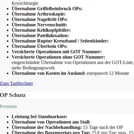
Kryochirurgie
Übernahme Griffelbeinbruch OPs:
Übernahme Arthroskopie:
Übernahme Nageltritt OPs:
Übernahme Nervenschnitt:
Übernahme Kehlkopfpfeifer:
Übernahme Patellaluxation:
Übernahme Ruptur Kreuzband / Seitenbänder:
Übernahme Überbein OPs:
Versicherte Operationen mit GOT Nummer:
Versicherte Operationen ohne GOT Nummer:
eingeschränkte Übernahme von Operationen aus der GOT-Liste,
siehe Bedingungswerk
Übernahme von Kosten im Ausland:
europaweit 12 Monate
Zum Tarifrechner
OP Schutz
Premium
Leistung bei Standnarkose:
Übernahme von Operationen am Stall:
Übernahme der Nachbehandlung:
15 Tage nach der OP
Übernahme des Boxenpreises pro Tag:
25 € pro Tag; max. 15