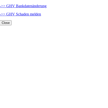
->> GHV Bankdatenänderung
->> GHV Schaden melden
Close
GHV Pferde OP Versicherung + Pferdekranken