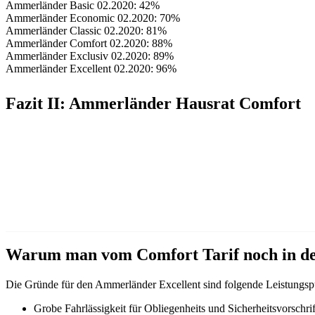
Ammerländer Basic 02.2020: 42%
Ammerländer Economic 02.2020: 70%
Ammerländer Classic 02.2020: 81%
Ammerländer Comfort 02.2020: 88%
Ammerländer Exclusiv 02.2020: 89%
Ammerländer Excellent 02.2020: 96%
Fazit II: Ammerländer Hausrat Comfort
Es wird schnell klar, zwischen dem Comfort Tarif, uns
Mindestempfehlung, und dem Excellent Tarif, einem 
Höchstleistungstarif
gibt es noch immer eine signifika
Warum der Excellent Tarif als Höchstleistungstarif gil
Empfehlung ist, lesen Sie im weiteren Verlauf.
Warum man vom Comfort Tarif noch in d
Die Gründe für den Ammerländer Excellent sind folgende Leistungspunk
Grobe Fahrlässigkeit für Obliegenheits und Sicherheitsvorschrif