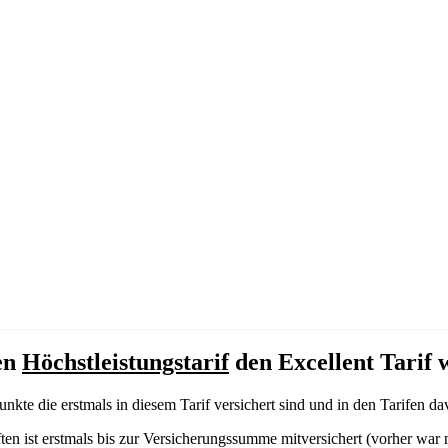
erer
sogenannten
nte Lücke.
t und unsere Tarif
en
Höchstleistungstarif
den Excellent Tarif w
te die erstmals in diesem Tarif versichert sind und in den Tarifen dav
ten ist erstmals bis zur Versicherungssumme mitversichert (vorher war 