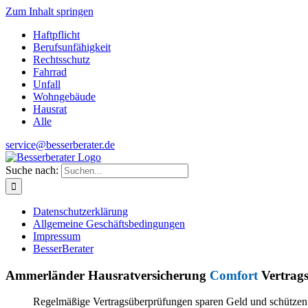
Zum Inhalt springen
Haftpflicht
Berufsunfähigkeit
Rechtsschutz
Fahrrad
Unfall
Wohngebäude
Hausrat
Alle
service@besserberater.de
Suche nach:
Datenschutzerklärung
Allgemeine Geschäftsbedingungen
Impressum
BesserBerater
Ammerländer Hausratversicherung
Comfort
Vertrag
Regelmäßige Vertragsüberprüfungen sparen Geld und schütze