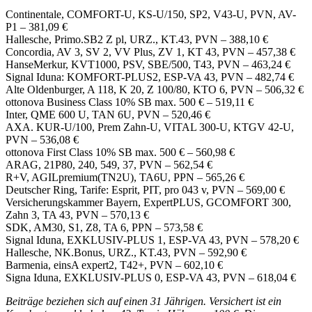
Continentale, COMFORT-U, KS-U/150, SP2, V43-U, PVN, AV-
P1 – 381,09 €
Hallesche, Primo.SB2 Z pl, URZ., KT.43, PVN – 388,10 €
Concordia, AV 3, SV 2, VV Plus, ZV 1, KT 43, PVN – 457,38 €
HanseMerkur, KVT1000, PSV, SBE/500, T43, PVN – 463,24 €
Signal Iduna: KOMFORT-PLUS2, ESP-VA 43, PVN – 482,74 €
Alte Oldenburger, A 118, K 20, Z 100/80, KTO 6, PVN – 506,32 €
ottonova Business Class 10% SB max. 500 € – 519,11 €
Inter, QME 600 U, TAN 6U, PVN – 520,46 €
AXA. KUR-U/100, Prem Zahn-U, VITAL 300-U, KTGV 42-U,
PVN – 536,08 €
ottonova First Class 10% SB max. 500 € – 560,98 €
ARAG, 21P80, 240, 549, 37, PVN – 562,54 €
R+V, AGILpremium(TN2U), TA6U, PPN – 565,26 €
Deutscher Ring, Tarife: Esprit, PIT, pro 043 v, PVN – 569,00 €
Versicherungskammer Bayern, ExpertPLUS, GCOMFORT 300,
Zahn 3, TA 43, PVN – 570,13 €
SDK, AM30, S1, Z8, TA 6, PPN – 573,58 €
Signal Iduna, EXKLUSIV-PLUS 1, ESP-VA 43, PVN – 578,20 €
Hallesche, NK.Bonus, URZ., KT.43, PVN – 592,90 €
Barmenia, einsA expert2, T42+, PVN – 602,10 €
Signa Iduna, EXKLUSIV-PLUS 0, ESP-VA 43, PVN – 618,04 €
Beiträge beziehen sich auf einen 31 Jährigen. Versichert ist ein