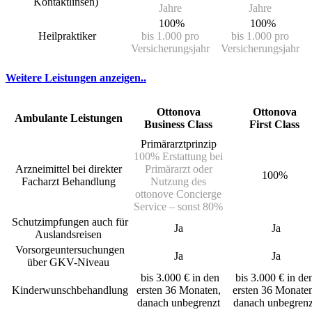
Kontaktlinsen)
Jahre
Jahre
100%
100%
Heilpraktiker
bis 1.000 pro
bis 1.000 pro
Versicherungsjahr
Versicherungsjahr
Weitere Leistungen anzeigen..
Ottonova
Ottonova
Ambulante Leistungen
Business Class
First Class
Primärarztprinzip
100% Erstattung bei
Arzneimittel bei direkter
Primärarzt oder
100%
Facharzt Behandlung
Nutzung des
ottonove Concierge
Service – sonst 80%
Schutzimpfungen auch für
Ja
Ja
Auslandsreisen
Vorsorgeuntersuchungen
Ja
Ja
über GKV-Niveau
bis 3.000 € in den
bis 3.000 € in de
Kinderwunschbehandlung
ersten 36 Monaten,
ersten 36 Monaten
danach unbegrenzt
danach unbegrenz