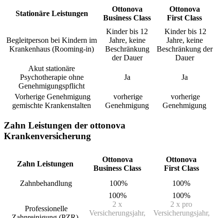
Ottonova
Ottonova
Stationäre Leistungen
Business Class
First Class
Kinder bis 12
Kinder bis 12
Begleitperson bei Kindern im
Jahre, keine
Jahre, keine
Krankenhaus (Rooming-in)
Beschränkung
Beschränkung der
der Dauer
Dauer
Akut stationäre
Psychotherapie ohne
Ja
Ja
Genehmigungspflicht
Vorherige Genehmigung
vorherige
vorherige
gemischte Krankenstalten
Genehmigung
Genehmigung
Zahn Leistungen der ottonova
Krankenversicherung
Ottonova
Ottonova
Zahn Leistungen
Business Class
First Class
Zahnbehandlung
100%
100%
100%
100%
2 x
2 x pro
Professionelle
Versicherungsjahr,
Versicherungsjahr,
Zahnreinigung (PZR)