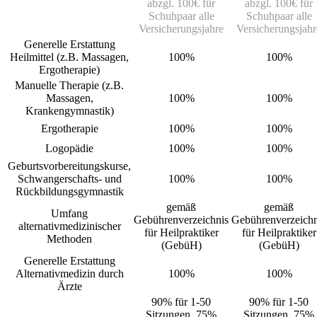
abzgl. 100€ für
abzgl. 100€ für
Schuhpaar alle
Schuhpaar alle
Versicherungsjahre
Versicherungsjahr
Generelle Erstattung
Heilmittel (z.B. Massagen,
100%
100%
Ergotherapie)
Manuelle Therapie (z.B.
Massagen,
100%
100%
Krankengymnastik)
Ergotherapie
100%
100%
Logopädie
100%
100%
Geburtsvorbereitungskurse,
Schwangerschafts- und
100%
100%
Rückbildungsgymnastik
gemäß
gemäß
Umfang
Gebührenverzeichnis
Gebührenverzeichn
alternativmedizinischer
für Heilpraktiker
für Heilpraktiker
Methoden
(GebüH)
(GebüH)
Generelle Erstattung
Alternativmedizin durch
100%
100%
Ärzte
90% für 1-50
90% für 1-50
Sitzungen, 75%
Sitzungen, 75%