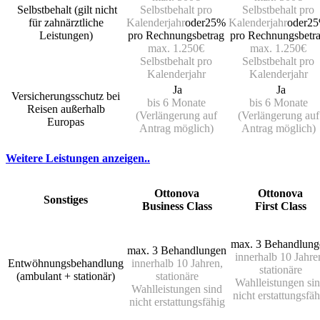
Selbstbehalt (gilt nicht
Selbstbehalt pro
Selbstbehalt pro
für zahnärztliche
Kalenderjahr
oder25%
Kalenderjahr
oder2
Leistungen)
pro Rechnungsbetrag
pro Rechnungsbetr
max. 1.250€
max. 1.250€
Selbstbehalt pro
Selbstbehalt pro
Kalenderjahr
Kalenderjahr
Ja
Ja
Versicherungsschutz bei
bis 6 Monate
bis 6 Monate
Reisen außerhalb
(Verlängerung auf
(Verlängerung auf
Europas
Antrag möglich)
Antrag möglich)
Weitere Leistungen anzeigen..
Ottonova
Ottonova
Sonstiges
Business Class
First Class
max. 3 Behandlung
max. 3 Behandlungen
innerhalb 10 Jahre
Entwöhnungsbehandlung
innerhalb 10 Jahren,
stationäre
(ambulant + stationär)
stationäre
Wahlleistungen si
Wahlleistungen sind
nicht erstattungsfäh
nicht erstattungsfähig