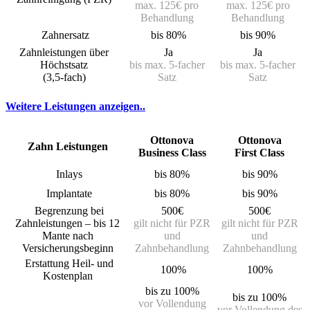
max. 125€ pro
max. 125€ pro
Behandlung
Behandlung
Zahnersatz
bis 80%
bis 90%
Zahnleistungen über
Ja
Ja
Höchstsatz
bis max. 5-facher
bis max. 5-facher
(3,5-fach)
Satz
Satz
Weitere Leistungen anzeigen..
Ottonova
Ottonova
Zahn Leistungen
Business Class
First Class
Inlays
bis 80%
bis 90%
Implantate
bis 80%
bis 90%
Begrenzung bei
500€
500€
Zahnleistungen – bis 12
gilt nicht für PZR
gilt nicht für PZR
Mante nach
und
und
Versicherungsbeginn
Zahnbehandlung
Zahnbehandlung
Erstattung Heil- und
100%
100%
Kostenplan
bis zu 100%
bis zu 100%
vor Vollendung
vor Vollendung des