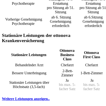
Psychotherapie
Erstattung
Erstattung
pro Sitzung ab 51.
pro Sitzung ab 51
Sitzung
Sitzung
ab 6. Sitzung
ab 6.Sitzung
Vorherige Genehmigung
Genehmigung
Genehmigung
Psychotherapie
erforderlich
erforderlich
Stationäre Leistungen der ottonova
Krankenversicherung
Ottonova
Ottonova
Stationäre Leistungen
Business
First Class
Class
Behandelnder Arzt
Chefarzt
Chefarzt
2-Bett-
Bessere Unterbringung
1-Bett-Zimmer
Zimmer
Ja
Ja
Stationäre Leistungen über
bis max. 5-
bis max. 5-
Höchstsatz (3,5-fach)
facher Satz
facher Satz
Weitere Leistungen anzeigen..