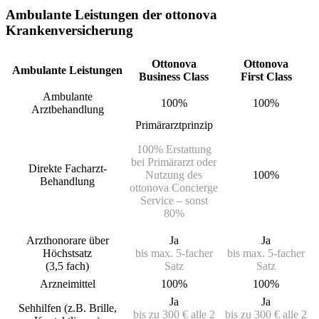
Ambulante Leistungen der ottonova
Krankenversicherung
Ottonova
Ottonova
Ambulante Leistungen
Business Class
First Class
Ambulante
100%
100%
Arztbehandlung
Primärarztprinzip
100% Erstattung
bei Primärarzt oder
Direkte Facharzt-
Nutzung des
100%
Behandlung
ottonova Concierge
Service – sonst
80%
Arzthonorare über
Ja
Ja
Höchstsatz
bis max. 5-facher
bis max. 5-facher
(3,5 fach)
Satz
Satz
Arzneimittel
100%
100%
Ja
Ja
Sehhilfen (z.B. Brille,
bis zu 300 € alle 2
bis zu 300 € alle 2