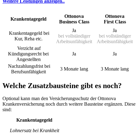
Weitere Leistungen anzeigen..
Ottonova
Ottonova
Krankentagegeld
Business Class
First Class
Ja
Ja
Krankentagegeld bei
bei vollständiger
bei vollständiger
Kur, Reha etc.
Arbeitsunfähigkeit
Arbeitsunfähigkeit
Verzicht auf
Kündigungsrecht bei
Ja
Ja
Angestellten
Nachzahlungsfrist bei
3 Monate lang
3 Monate lang
Berufsunfähigkeit
Welche Zusatzbausteine gibt es noch?
Optional kann man den Versicherungsschutz der Ottonova
Krankenversicherung noch durch weitere Bausteine ergänzen. Diese
sind:
Krankentagegeld
Lohnersatz bei Krankheit