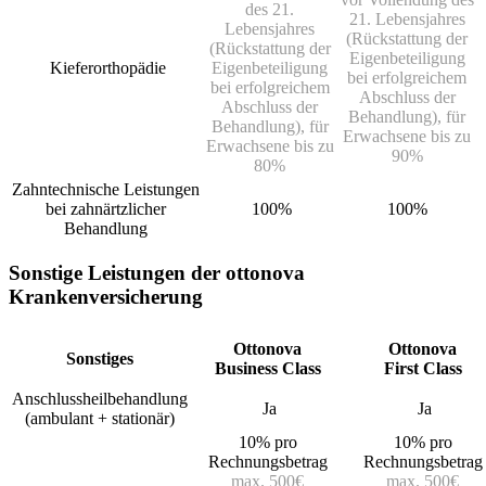
des 21.
21. Lebensjahres
Lebensjahres
(Rückstattung der
(Rückstattung der
Eigenbeteiligung
Kieferorthopädie
Eigenbeteiligung
bei erfolgreichem
bei erfolgreichem
Abschluss der
Abschluss der
Behandlung), für
Behandlung), für
Erwachsene bis zu
Erwachsene bis zu
90%
80%
Zahntechnische Leistungen
bei zahnärtzlicher
100%
100%
Behandlung
Sonstige Leistungen der ottonova
Krankenversicherung
Ottonova
Ottonova
Sonstiges
Business Class
First Class
Anschlussheilbehandlung
Ja
Ja
(ambulant + stationär)
10% pro
10% pro
Rechnungsbetrag
Rechnungsbetrag
max. 500€
max. 500€