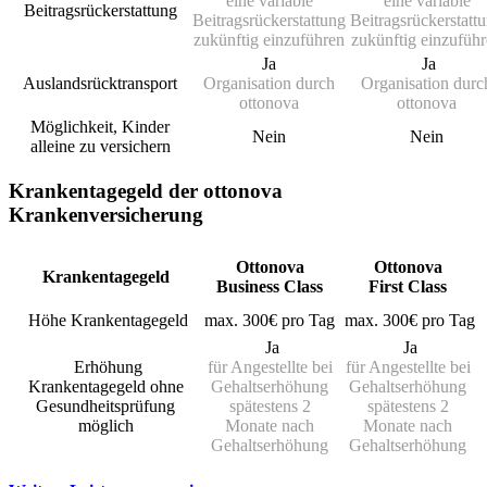
eine variable
eine variable
Beitragsrückerstattung
Beitragsrückerstattung
Beitragsrückerstatt
zukünftig einzuführen
zukünftig einzufüh
Ja
Ja
Auslandsrücktransport
Organisation durch
Organisation durc
ottonova
ottonova
Möglichkeit, Kinder
Nein
Nein
alleine zu versichern
Krankentagegeld der ottonova
Krankenversicherung
Ottonova
Ottonova
Krankentagegeld
Business Class
First Class
Höhe Krankentagegeld
max. 300€ pro Tag
max. 300€ pro Tag
Ja
Ja
Erhöhung
für Angestellte bei
für Angestellte bei
Krankentagegeld ohne
Gehaltserhöhung
Gehaltserhöhung
Gesundheitsprüfung
spätestens 2
spätestens 2
möglich
Monate nach
Monate nach
Gehaltserhöhung
Gehaltserhöhung