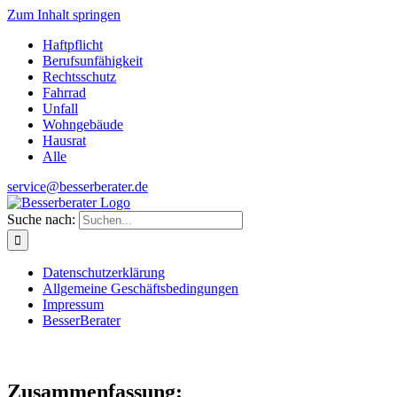
Zum Inhalt springen
Haftpflicht
Berufsunfähigkeit
Rechtsschutz
Fahrrad
Unfall
Wohngebäude
Hausrat
Alle
service@besserberater.de
Suche nach:
Datenschutzerklärung
Allgemeine Geschäftsbedingungen
Impressum
BesserBerater
Test:
ottonova Krankenversicherung
Zusammenfassung: