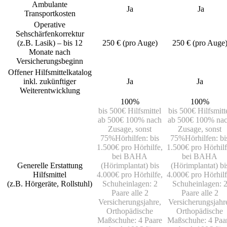
Ambulante
Ja
Ja
Transportkosten
Operative
Sehschärfenkorrektur
(z.B. Lasik) – bis 12
250 € (pro Auge)
250 € (pro Auge
Monate nach
Versicherungsbeginn
Offener Hilfsmittelkatalog
inkl. zukünftiger
Ja
Ja
Weiterentwicklung
100%
100%
bis 500€ Hilfsmittel
bis 500€ Hilfsmitt
ab 500€ 100% nach
ab 500€ 100% na
Zusage, sonst
Zusage, sonst
75%
Hörhilfen: bis
75%
Hörhilfen: bi
1.500€ pro Hörhilfe,
1.500€ pro Hörhilf
bei BAHA
bei BAHA
Generelle Erstattung
(Hörimplantat) bis
(Hörimplantat) bi
Hilfsmittel
4.000€ pro Hörhilfe,
4.000€ pro Hörhilf
(z.B. Hörgeräte, Rollstuhl)
Schuheinlagen: 2
Schuheinlagen: 
Paare alle 2
Paare alle 2
Versicherungsjahre,
Versicherungsjahr
Orthopädische
Orthopädische
Maßschuhe: 4 Paare
Maßschuhe: 4 Paa