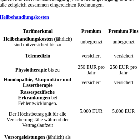
alle zeitgleich zusammen eingereichten Rechnungen.
Heilbehandlungskosten
Tarifmerkmal
Premium
Premium Plus
Heilbehandlungskosten
(jährlich)
unbegrenzt
unbegrenzt
sind mitversichert bis zu
Telemedizin
versichert
versichert
250 EUR pro
250 EUR pro
Physiotherapie
bis zu
Jahr
Jahr
Homöopathie, Akupunktur und
versichert
versichert
Lasertherapie
Rassespezifische
Erkrankungen
bei
Fehlentwicklungen.
5.000 EUR
5.000 EUR
Der Höchstbetrag gilt für alle
Versicherungsfälle während der
Vertragslaufzeit
Vorsorgeleistungen
(jährlich) als