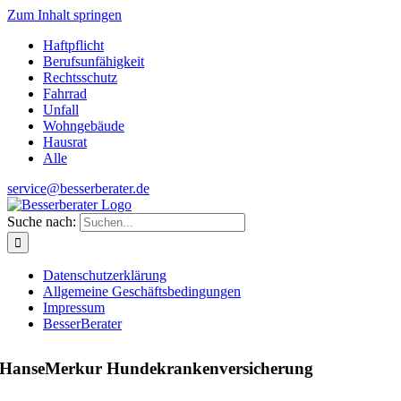
Zum Inhalt springen
Haftpflicht
Berufsunfähigkeit
Rechtsschutz
Fahrrad
Unfall
Wohngebäude
Hausrat
Alle
service@besserberater.de
Suche nach:
Datenschutzerklärung
Allgemeine Geschäftsbedingungen
Impressum
BesserBerater
HanseMerkur Hundekrankenversicherung