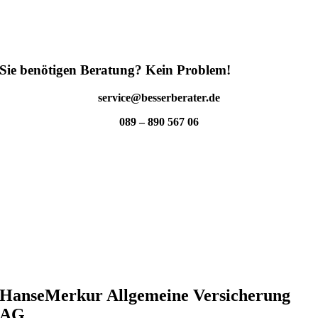
Sie benötigen Beratung? Kein Problem!
service@besserberater.de
089 – 890 567 06
HanseMerkur Allge­meine Versi­che­rung
AG