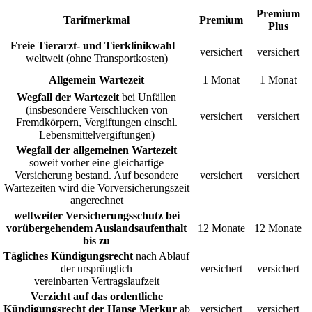
Premium
Tarifmerkmal
Premium
Plus
Freie Tierarzt- und Tierklinikwahl
–
versichert
versichert
weltweit (ohne Transportkosten)
Allgemein Wartezeit
1 Monat
1 Monat
Wegfall der Wartezeit
bei Unfällen
(insbesondere Verschlucken von
versichert
versichert
Fremdkörpern, Vergiftungen einschl.
Lebensmittelvergiftungen)
Wegfall der allgemeinen Wartezeit
soweit vorher eine gleichartige
Versicherung bestand. Auf besondere
versichert
versichert
Wartezeiten wird die Vorversicherungszeit
angerechnet
weltweiter
Versicherungsschutz bei
vorübergehendem Auslandsaufenthalt
12 Monate
12 Monate
bis zu
Tägliches Kündigungsrecht
nach Ablauf
der ursprünglich
versichert
versichert
vereinbarten Vertragslaufzeit
Verzicht auf das ordentliche
Kündigungsrecht der Hanse Merkur
ab
versichert
versichert