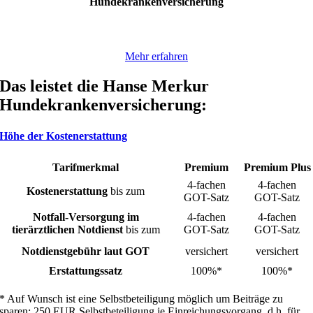
Hundekrankenversicherung
Mehr erfahren
Das leistet die Hanse Merkur
Hundekrankenversicherung:
Höhe der Kostenerstattung
Tarifmerkmal
Premium
Premium Plus
4-fachen
4-fachen
Kostenerstattung
bis zum
GOT-Satz
GOT-Satz
Notfall-Versorgung im
4-fachen
4-fachen
tierärztlichen Notdienst
bis zum
GOT-Satz
GOT-Satz
Notdienstgebühr laut GOT
versichert
versichert
Erstattungssatz
100%*
100%*
* Auf Wunsch ist eine Selbstbeteiligung möglich um Beiträge zu
sparen: 250 EUR Selbstbeteiligung je Einreichungsvorgang, d.h. für