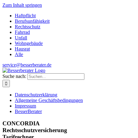
Zum Inhalt springen
Haftpflicht
Berufsunfähigkeit
Rechtsschutz
Fahrrad
Unfall
Wohngebäude
Hausrat
Alle
service@besserberater.de
Suche nach:
Datenschutzerklärung
Allgemeine Geschäftsbedingungen
Impressum
BesserBerater
CONCORDIA
Rechtsschutzversicherung
Tarifrechner