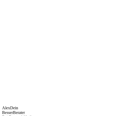
Alex
Dein
BesserBerater